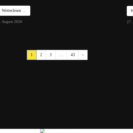
Weiterlesen …
W
. August 2026
27.
1
2
3
…
43
›