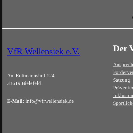
Der 
VfR Wellensiek e.V.
Ansprech
Förderve
Am Rottmannshof 124
Satzung
33619 Bielefeld
Präventi
Inklusio
E-Mail:
info@vfrwellensiek.de
Sportlich