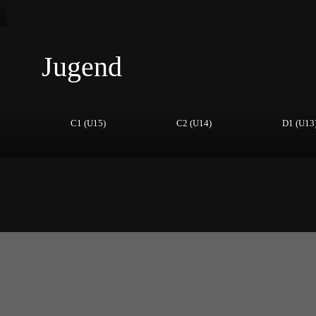
Jugend
C1 (U15)
C2 (U14)
D1 (U13