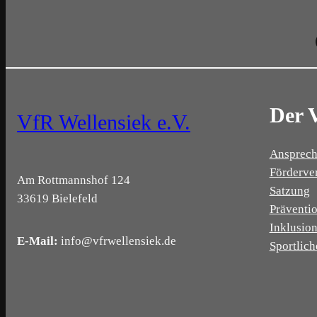
Der 
VfR Wellensiek e.V.
Ansprech
Förderve
Am Rottmannshof 124
Satzung
33619 Bielefeld
Präventi
Inklusio
E-Mail:
info@vfrwellensiek.de
Sportlich