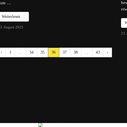
bes
gute …
etw
Weiterlesen …
W
3. August 2025
23.
‹
1
…
34
35
36
37
38
…
43
›