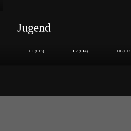
Jugend
C1 (U15)
C2 (U14)
D1 (U13