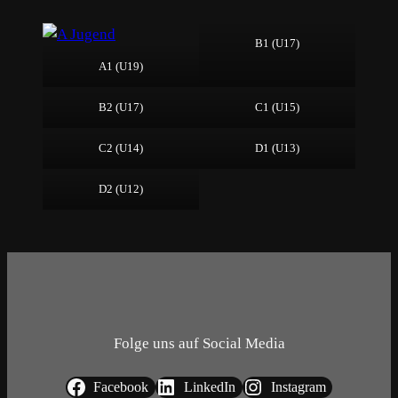
B1 (U17)
A1 (U19)
B2 (U17)
C1 (U15)
C2 (U14)
D1 (U13)
D2 (U12)
Folge uns auf Social Media
Facebook
LinkedIn
Instagram