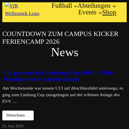
Fußball
Abteilungen
Zum
Events
Shop
Inhalt
springen
COUNTDOWN ZUM CAMPUS KICKER
FERIENCAMP 2026
News
U13 gewinnt den Limburg-Cup 2026! – Toller
Abschluss einer starken Saison
Am Wochenende war unsere U13 auf Abschlussfahrt unterwegs, es
ging zum Limburg Cup (ausgetragen auf der schönen Anlage des
EVV …
Weiterlesen …
23. Juni 2026