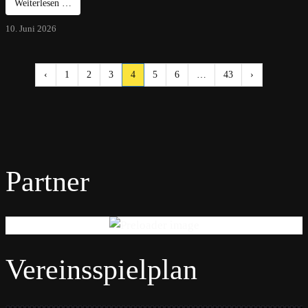
Weiterlesen …
10. Juni 2026
‹
1
2
3
4
5
6
…
43
›
Partner
Vereinsspielplan