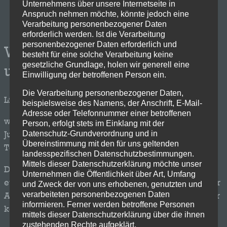
Unternehmens über unsere Internetseite in
Anspruch nehmen möchte, könnte jedoch eine
Verarbeitung personenbezogener Daten
erforderlich werden. Ist die Verarbeitung
personenbezogener Daten erforderlich und
Wichtiger Parkhinweis für
besteht für eine solche Verarbeitung keine
gesetzliche Grundlage, holen wir generell eine
unser Jubiläumswochenende!
Einwilligung der betroffenen Person ein.
Die Verarbeitung personenbezogener Daten,
Liebe Besucherinnen und Besucher,
beispielsweise des Namens, der Anschrift, E-Mail-
Adresse oder Telefonnummer einer betroffenen
wir freuen uns riesig darauf, das große
Person, erfolgt stets im Einklang mit der
Datenschutz-Grundverordnung und in
Jubiläumswochenende mit euch an der Schröder
Übereinstimmung mit den für uns geltenden
Teams Arena Wellensiek zu feiern!
landesspezifischen Datenschutzbestimmungen.
Mittels dieser Datenschutzerklärung möchte unser
Damit euer Tag völlig stressfrei beginnt, möchten wir
Unternehmen die Öffentlichkeit über Art, Umfang
euch vorab über die Parksituation informieren: An der
und Zweck der von uns erhobenen, genutzten und
verarbeiteten personenbezogenen Daten
Arena selbst stehen am gesamten Wochenende leider
informieren. Ferner werden betroffene Personen
keine Parkplätze zur Verfügung.
mittels dieser Datenschutzerklärung über die ihnen
zustehenden Rechte aufgeklärt.