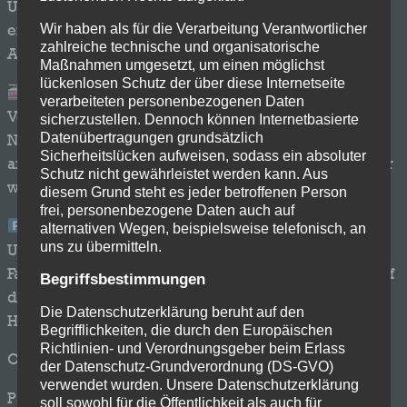
Um Staus und lange Suchzeiten zu vermeiden,
Wir haben als für die Verarbeitung Verantwortlicher
empfehlen wir euch dringend eine der folgenden
zahlreiche technische und organisatorische
Alternativen für eure Anreise:
Maßnahmen umgesetzt, um einen möglichst
lückenlosen Schutz der über diese Internetseite
Die entspannteste Variante: Öffentliche
verarbeiteten personenbezogenen Daten
Verkehrsmittel
sicherzustellen. Dennoch können Internetbasierte
Datenübertragungen grundsätzlich
Nutzt ganz bequem die Straßenbahnlinie 4 und steigt
Sicherheitslücken aufweisen, sodass ein absoluter
an der Haltestelle Wellensiek aus. Von dort sind es nur
Schutz nicht gewährleistet werden kann. Aus
wenige Gehminuten bis zum Gelände.
diesem Grund steht es jeder betroffenen Person
frei, personenbezogene Daten auch auf
Für Autofahrer: Ausweichparkplätze an der
alternativen Wegen, beispielsweise telefonisch, an
uns zu übermitteln.
Universität
Falls ihr auf das Auto angewiesen seid, weicht bitte auf
Begriffsbestimmungen
die nahegelegenen Parkflächen der Universität aus.
Die Datenschutzerklärung beruht auf den
Hier stehen euch ausreichend Plätze zur Verfügung:
Begrifflichkeiten, die durch den Europäischen
Richtlinien- und Verordnungsgeber beim Erlass
Offene Parkflächen: Straße Definition
der Datenschutz-Grundverordnung (DS-GVO)
verwendet wurden. Unsere Datenschutzerklärung
Parkhäuser: Universitätsstraße 25
soll sowohl für die Öffentlichkeit als auch für