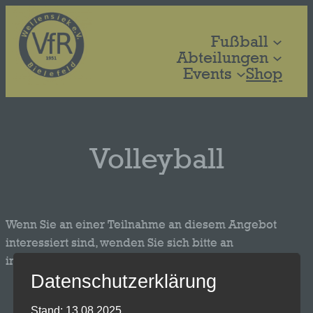
Zum
Inhalt
Fußball
springen
Abteilungen
Events
Shop
Volleyball
Wenn Sie an einer Teilnahme an diesem Angebot
interessiert sind, wenden Sie sich bitte an
info@vfrwellensiek.de.
Datenschutzerklärung
Wochentag
Uhrzeit
Stand: 13.08.2025