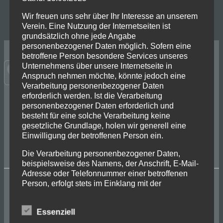
Donnerstag
18:00 – 19:30
Wir freuen uns sehr über Ihr Interesse an unserem
Verein. Eine Nutzung der Internetseiten ist
grundsätzlich ohne jede Angabe
personenbezogener Daten möglich. Sofern eine
betroffene Person besondere Services unseres
Unternehmens über unsere Internetseite in
Anspruch nehmen möchte, könnte jedoch eine
Verarbeitung personenbezogener Daten
erforderlich werden. Ist die Verarbeitung
personenbezogener Daten erforderlich und
Folge uns auf Social Media
besteht für eine solche Verarbeitung keine
gesetzliche Grundlage, holen wir generell eine
Einwilligung der betroffenen Person ein.
Facebook
LinkedIn
Instagram
Instagram Jugend
Die Verarbeitung personenbezogener Daten,
beispielsweise des Namens, der Anschrift, E-Mail-
Adresse oder Telefonnummer einer betroffenen
Person, erfolgt stets im Einklang mit der
VfR Wellensiek e.V.
Datenschutz-Grundverordnung und in
Übereinstimmung mit den für uns geltenden
Essenziell
landesspezifischen Datenschutzbestimmungen.