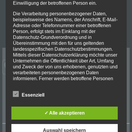
Einwilligung der betroffenen Person ein.
Wochentag
Uhrzeit
Die Verarbeitung personenbezogener Daten,
Dienstag
16:30 – 18:00
beispielsweise des Namens, der Anschrift, E-Mail-
Adresse oder Telefonnummer einer betroffenen
Donnerstag
16:30 – 18:00
Person, erfolgt stets im Einklang mit der
Datenschutz-Grundverordnung und in
Übereinstimmung mit den für uns geltenden
landesspezifischen Datenschutzbestimmungen.
Mittels dieser Datenschutzerklärung möchte unser
Unternehmen die Öffentlichkeit über Art, Umfang
und Zweck der von uns erhobenen, genutzten und
verarbeiteten personenbezogenen Daten
informieren. Ferner werden betroffene Personen
mittels dieser Datenschutzerklärung über die ihnen
zustehenden Rechte aufgeklärt.
Folge uns auf Social Media
Essenziell
Wir haben als für die Verarbeitung Verantwortlicher
Facebook
LinkedIn
Instagram
zahlreiche technische und organisatorische
Instagram Jugend
Maßnahmen umgesetzt, um einen möglichst
✓ Alle akzeptieren
lückenlosen Schutz der über diese Internetseite
verarbeiteten personenbezogenen Daten
sicherzustellen. Dennoch können Internetbasierte
Auswahl speichern