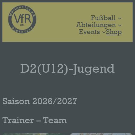
Zum
Inhalt
Fußball
springen
Abteilungen
Events
Shop
D2(U12)-Jugend
Saison 2026/2027
Trainer – Team