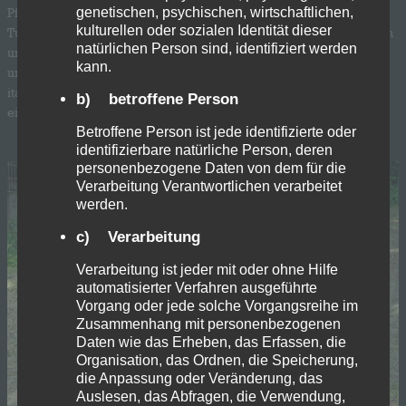
Pfingstwochenende nach Lommel zur Kempen Trophy. An dem
genetischen, psychischen, wirtschaftlichen,
kulturellen oder sozialen Identität dieser
Turnier nahmen Mannschaften aus Frankreich, Tschechien, Belgien
natürlichen Person sind, identifiziert werden
und den Niederlanden teil. Am Anreisetag, Freitag, ging es für
kann.
unsere Jungs zunächst zum gemeinsamen Abendessen in ein
italienisches Restaurant, um sich passend auf das Wochenende
b) betroffene Person
einzustimmen. Am ersten Turniertag,…
Betroffene Person ist jede identifizierte oder
identifizierbare natürliche Person, deren
personenbezogene Daten von dem für die
Verarbeitung Verantwortlichen verarbeitet
werden.
c) Verarbeitung
Verarbeitung ist jeder mit oder ohne Hilfe
automatisierter Verfahren ausgeführte
Vorgang oder jede solche Vorgangsreihe im
Zusammenhang mit personenbezogenen
Daten wie das Erheben, das Erfassen, die
Organisation, das Ordnen, die Speicherung,
die Anpassung oder Veränderung, das
Auslesen, das Abfragen, die Verwendung,