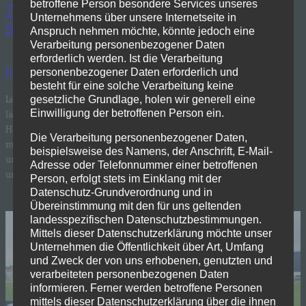
betroffene Person besondere Services unseres
75 Jahre VfR Wellensiek: Das Programm
Unternehmens über unsere Internetseite in
für unsere Jubiläumswoche steht!
Anspruch nehmen möchte, könnte jedoch eine
Verarbeitung personenbezogener Daten
erforderlich werden. Ist die Verarbeitung
Juni 9, 2026
—
Marcel Eggert
in
Allgemein
von
personenbezogener Daten erforderlich und
besteht für eine solche Verarbeitung keine
Liebe Wellensieker, Freunde, Förderer und Fans, der Countdown
gesetzliche Grundlage, holen wir generell eine
Einwilligung der betroffenen Person ein.
läuft, die Vorbereitungen biegen auf die Zielgerade ein: Unser
Herzensverein wird 75 Jahre alt – und das wollen wir gebührend
Die Verarbeitung personenbezogener Daten,
mit euch feiern! Vom 06.07. bis zum 12.07.2026 verwandelt sich
beispielsweise des Namens, der Anschrift, E-Mail-
unser Vereinsgelände in eine echte Festmeile. Das Programm für
Adresse oder Telefonnummer einer betroffenen
unsere große Jubiläumswoche steht nun offiziell fest! Auf…
Person, erfolgt stets im Einklang mit der
Datenschutz-Grundverordnung und in
Übereinstimmung mit den für uns geltenden
landesspezifischen Datenschutzbestimmungen.
Mittels dieser Datenschutzerklärung möchte unser
Unternehmen die Öffentlichkeit über Art, Umfang
und Zweck der von uns erhobenen, genutzten und
verarbeiteten personenbezogenen Daten
informieren. Ferner werden betroffene Personen
mittels dieser Datenschutzerklärung über die ihnen