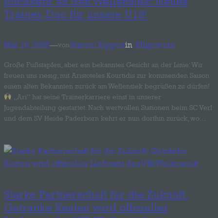
Rückkehr an den Wellensiek: Neues
Daten im Auftrag des Verantwortlichen
Trainer-Duo für unsere U19!
verarbeitet.
i) Empfänger
Mai 16, 2026
—
Marcel Eggert
in
Allgemein
von
Empfänger ist eine natürliche oder juristische
Person, Behörde, Einrichtung oder andere
Große Fußstapfen, aber ein bekanntes Gesicht an der Linie: Wir
Stelle, der personenbezogene Daten
freuen uns riesig, mit Aristoteles Kourtidis zur kommenden Saison
offengelegt werden, unabhängig davon, ob
einen alten Bekannten zurück am Wellensiek begrüßen zu dürfen!
es sich bei ihr um einen Dritten handelt oder
nicht. Behörden, die im Rahmen eines
„Ari“ hat seine Trainerkarriere einst in unserer
bestimmten Untersuchungsauftrags nach
Jugendabteilung gestartet. Nach wertvollen Stationen beim SC Verl
dem Unionsrecht oder dem Recht der
und dem SV Heide Paderborn kehrt er nun dorthin zurück, wo…
Mitgliedstaaten möglicherweise
personenbezogene Daten erhalten, gelten
jedoch nicht als Empfänger.
j) Dritter
Dritter ist eine natürliche oder juristische
Person, Behörde, Einrichtung oder andere
Starke Partnerschaft für die Zukunft:
Stelle außer der betroffenen Person, dem
Getränke Kesten wird offizieller
Verantwortlichen, dem Auftragsverarbeiter