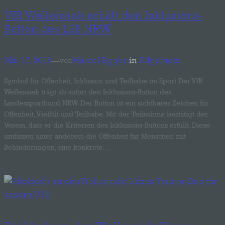
Verarbeitung Verantwortlicher
VfR Wellensiek erhält den Inklusions-
Verantwortlicher oder für die Verarbeitung
Button des LSB NRW
Verantwortlicher ist die natürliche oder
juristische Person, Behörde, Einrichtung
oder andere Stelle, die allein oder
Mai 17, 2026
—
Marcel Eggert
in
Allgemein
von
gemeinsam mit anderen über die Zwecke
und Mittel der Verarbeitung von
Symbol für Offenheit, Inklusion und Teilhabe im Sport Der VfR
personenbezogenen Daten entscheidet.
Sind die Zwecke und Mittel dieser
Wellensiek trägt ab sofort den Inklusions-Button des
Verarbeitung durch das Unionsrecht oder
Landessportbund NRW. Der Button ist ein sichtbares Zeichen für
das Recht der Mitgliedstaaten vorgegeben,
Offenheit, Vielfalt und Teilhabe. Mit der Teilnahme bestätigt der
so kann der Verantwortliche
Verein, dass er die Kriterien des Inklusions-Buttons erfüllt. Diese
beziehungsweise können die bestimmten
umfassen unter anderem die Offenheit für Menschen mit
Kriterien seiner Benennung nach dem
Behinderungen, eine konkrete…
Unionsrecht oder dem Recht der
Mitgliedstaaten vorgesehen werden.
h) Auftragsverarbeiter
Auftragsverarbeiter ist eine natürliche oder
juristische Person, Behörde, Einrichtung
oder andere Stelle, die personenbezogene