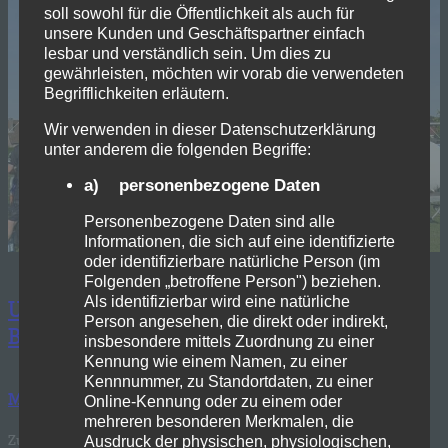
soll sowohl für die Öffentlichkeit als auch für
unsere Kunden und Geschäftspartner einfach
lesbar und verständlich sein. Um dies zu
gewährleisten, möchten wir vorab die verwendeten
Begrifflichkeiten erläutern.
Wir verwenden in dieser Datenschutzerklärung
unter anderem die folgenden Begriffe:
a) personenbezogene Daten
Personenbezogene Daten sind alle
Informationen, die sich auf eine identifizierte
oder identifizierbare natürliche Person (im
Folgenden „betroffene Person") beziehen.
Als identifizierbar wird eine natürliche
U19 feiert erfolgreiches Wochenende in
Person angesehen, die direkt oder indirekt,
Belgien
insbesondere mittels Zuordnung zu einer
Kennung wie einem Namen, zu einer
Kennnummer, zu Standortdaten, zu einer
Mai 28, 2026
—
Marcel Eggert
in
Allgemein
von
Online-Kennung oder zu einem oder
mehreren besonderen Merkmalen, die
Zum Saisonabschluss ging es für unsere U19 über das lange
Ausdruck der physischen, physiologischen,