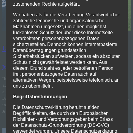
zustehenden Rechte aufgeklärt.
Wir haben als für die Verarbeitung Verantwortlicher
zahlreiche technische und organisatorische
Maßnahmen umgesetzt, um einen möglichst
lückenlosen Schutz der über diese Internetseite
verarbeiteten personenbezogenen Daten
sicherzustellen. Dennoch können Internetbasierte
U19 gewinnt in Ochtrup
Datenübertragungen grundsätzlich
Sicherheitslücken aufweisen, sodass ein absoluter
Schutz nicht gewährleistet werden kann. Aus
Juni 2, 2026
—
Marcel Eggert
in
Allgemein
von
diesem Grund steht es jeder betroffenen Person
frei, personenbezogene Daten auch auf
Unsere U19 konnte nach dem erfolgreichen Turnier in Belgien
alternativen Wegen, beispielsweise telefonisch, an
auch im Ligaalltag dreifach punkten. Gegen den Tabellenletzten
uns zu übermitteln.
aus Ochtrup gewann unsere Mannschaft auswärts deutlich mit 5:1.
Begriffsbestimmungen
Bereits nach sechs Minuten brachte Tom Gorny unsere Mannschaft
in Führung. In der 22. Minute gelang Ochtrup jedoch der
Die Datenschutzerklärung beruht auf den
Ausgleich: Ein Volley aus rund 20 Metern schlug unhaltbar im…
Begrifflichkeiten, die durch den Europäischen
Richtlinien- und Verordnungsgeber beim Erlass
der Datenschutz-Grundverordnung (DS-GVO)
verwendet wurden. Unsere Datenschutzerklärung