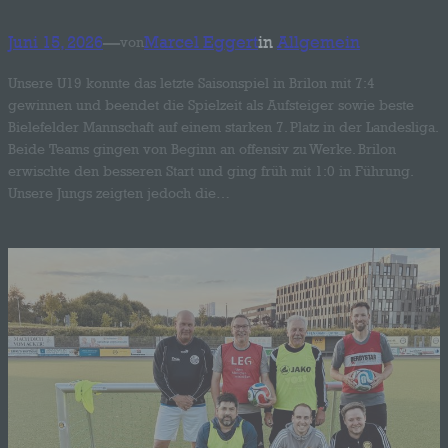
Juni 15, 2026
—
Marcel Eggert
in
Allgemein
von
Unsere U19 konnte das letzte Saisonspiel in Brilon mit 7:4
gewinnen und beendet die Spielzeit als Aufsteiger sowie beste
Bielefelder Mannschaft auf einem starken 7. Platz in der Landesliga.
Beide Teams gingen von Beginn an offensiv zu Werke. Brilon
erwischte den besseren Start und ging früh mit 1:0 in Führung.
Unsere Jungs zeigten jedoch die…