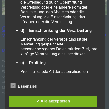
die Offenlegung durch Übermittlung,
Verbreitung oder eine andere Form der
Bereitstellung, den Abgleich oder die
Verknüpfung, die Einschränkung, das
Löschen oder die Vernichtung.
Ü65-SG wird Deutscher Vize-Meister:
d) Einschränkung der Verarbeitung
Wellensieker Trio bei den Titelkämpfen!
Einschränkung der Verarbeitung ist die
Markierung gespeicherter
personenbezogener Daten mit dem Ziel, ihre
Mai 28, 2026
—
Marcel Eggert
in
Allgemein
von
künftige Verarbeitung einzuschränken.
Was für ein Erfolg am Pfingstsamstag! Bei der inoffiziellen
e) Profiling
Deutschen Ü65-Kleinfeldmeisterschaft (6+1), die von der SG
Wattenscheid 09 ausgerichtet wurde, feierte unsere
Profiling ist jede Art der automatisierten
Verarbeitung personenbezogener Daten, die
Spielgemeinschaft (SG 1.FC Isselhorst / 1.FCH Jöllenbeck) einen
darin besteht, dass diese
überragenden Erfolg und sicherte sich sensationell den Vize-
personenbezogenen Daten verwendet
Essenziell
Meistertitel! Besonders stolz ist der VfR Wellensiek auf seine
werden, um bestimmte persönliche Aspekte,
starken Routiniers: Mit Ulrich Bergander, Rolf Fritz und Jörg…
die sich auf eine natürliche Person beziehen,
zu bewerten, insbesondere, um Aspekte
✓ Alle akzeptieren
bezüglich Arbeitsleistung, wirtschaftlicher