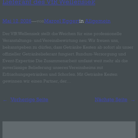
Lieferant des VfR Wellensiek
und den Personen, die unter der
unmittelbaren Verantwortung des
Verantwortlichen oder des
Auftragsverarbeiters befugt sind, die
Mai 12, 2026
—
Marcel Eggert
in
Allgemein
von
personenbezogenen Daten zu verarbeiten.
Der VfR Wellensiek stellt die Weichen für eine professionelle
k) Einwilligung
Veranstaltungs- und Vereinsbewirtung neu: Wir freuen uns,
bekanntgeben zu dürfen, dass Getränke Kesten ab sofort als unser
Einwilligung ist jede von der betroffenen
Person freiwillig für den bestimmten Fall in
offizieller Getränkelieferant fungiert. Rundum-Versorgung und
informierter Weise und unmissverständlich
Event-Expertise Die Zusammenarbeit umfasst weit mehr als die
abgegebene Willensbekundung in Form
zuverlässige Belieferung unseres Vereinsheims mit
einer Erklärung oder einer sonstigen
Erfrischungsgetränken und Schorlen. Mit Getränke Kesten
eindeutigen bestätigenden Handlung, mit der
gewinnen wir einen Partner, der…
die betroffene Person zu verstehen gibt, dass
sie mit der Verarbeitung der sie betreffenden
personenbezogenen Daten einverstanden
←
Vorherige Seite
Nächste Seite
→
ist.
Name und Anschrift des für die Verarbeitung
Verantwortlichen
Verantwortlicher im Sinne der Datenschutz-
Grundverordnung, sonstiger in den Mitgliedstaaten