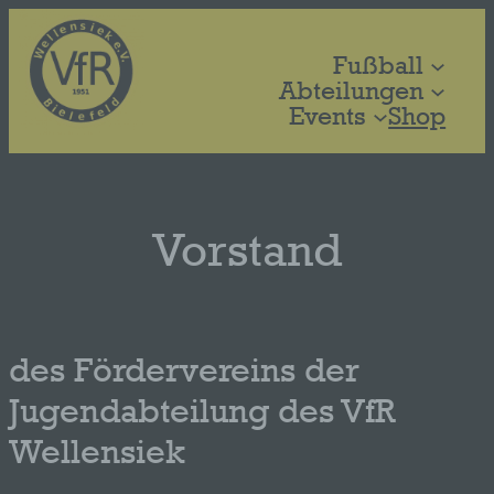
Zum
Inhalt
Fußball
springen
Abteilungen
Events
Shop
Vorstand
des Fördervereins der
Jugendabteilung des VfR
Wellensiek