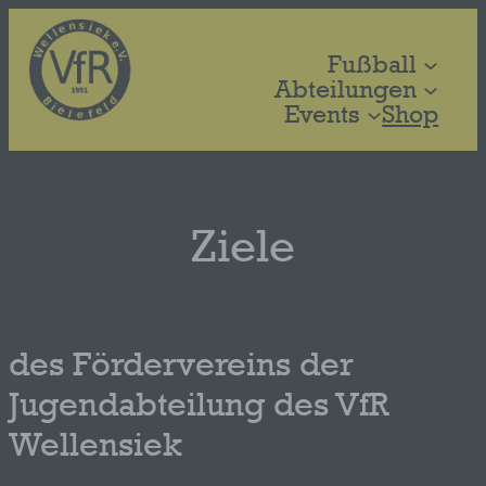
Zum
Inhalt
Fußball
springen
Abteilungen
Events
Shop
Ziele
des Fördervereins der
Jugendabteilung des VfR
Wellensiek