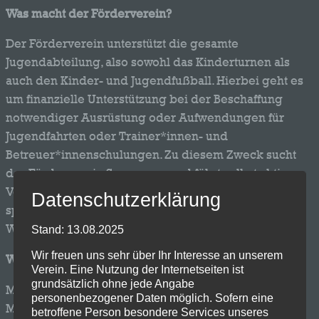
Was macht der Förderverein?
Der Förderverein unterstützt die gesamte
Jugendabteilung, also sowohl das Kinderturnen als
auch den Kinder- und Jugendfußball. Hierbei geht es
um finanzielle Unterstützung bei der Beschaffung
notwendiger Ausrüstung oder Aufwendungen für
Jugendfahrten oder Trainer*innen- und
Betreuer*innenschulungen. Zu diesem Zweck sucht
der Förderverein Sponsoren und führt selbst aktiv
Veranstaltungen durch, deren Erlöse dann in die
Datenschutzerklärung
sportliche Kinder- und Jugendarbeit des VfR
Wellensiek fließen.
Stand: 13.08.2025
Wir freuen uns sehr über Ihr Interesse an unserem
Wer entscheidet über die Verwendung der Gelder?
Verein. Eine Nutzung der Internetseiten ist
grundsätzlich ohne jede Angabe
Mindestens einmal jährlich wird eine
personenbezogener Daten möglich. Sofern eine
Mitgliederversammlung einberufen, bei der über die
betroffene Person besondere Services unseres