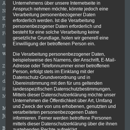
Anträge der Trainer*innen und Betreuer*innen im
Unternehmens über unsere Internetseite in
Anspruch nehmen möchte, könnte jedoch eine
Namen der Kinder- und Jugendmannschaften, der
Verarbeitung personenbezogener Daten
Kinder- und Jugendabteilung und der
erforderlich werden. Ist die Verarbeitung
Fördervereinsmitglieder zur Verteilung der
personenbezogener Daten erforderlich und
besteht für eine solche Verarbeitung keine
Fördermittel entschieden wird.
gesetzliche Grundlage, holen wir generell eine
Einwilligung der betroffenen Person ein.
Wer gehört zum Förderverein und wer kann Mitglied
werden?
Die Verarbeitung personenbezogener Daten,
beispielsweise des Namens, der Anschrift, E-Mail-
Zum Förderverein gehören alle Mitglieder des
Adresse oder Telefonnummer einer betroffenen
Person, erfolgt stets im Einklang mit der
Fördervereins und diejenigen, die dem Förderverein
Datenschutz-Grundverordnung und in
durch Beitrittserklärung beitreten. Die Mitgliedschaft
Übereinstimmung mit den für uns geltenden
im Förderverein ist unabhängig von einer
landesspezifischen Datenschutzbestimmungen.
Mittels dieser Datenschutzerklärung möchte unser
Mitgliedschaft im VfR Wellensiek und umgekehrt.
Unternehmen die Öffentlichkeit über Art, Umfang
und Zweck der von uns erhobenen, genutzten und
Mitarbeiten kann jeder, der sich für die Kinder- und
verarbeiteten personenbezogenen Daten
Jugendarbeit engagieren möchte.
informieren. Ferner werden betroffene Personen
mittels dieser Datenschutzerklärung über die ihnen
Bankverbindung des Fördervereins:
zustehenden Rechte aufgeklärt.