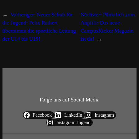
←
Vorheriger:
Neuer Schub für
Nächster:
Pünktlich zum
die Jugend: Felix Rathert
Anpfiff: Das neue
übernimmt die sportliche Leitung
CampusKicker Magazin
der U14 bis U19!
ist da!
→
Folge uns auf Social Media
Facebook
LinkedIn
Instagram
Instagram Jugend