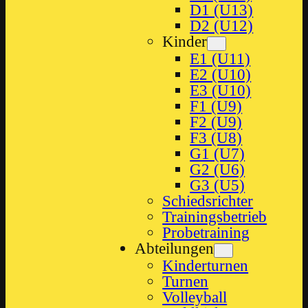
D1 (U13)
D2 (U12)
Kinder
E1 (U11)
E2 (U10)
E3 (U10)
F1 (U9)
F2 (U9)
F3 (U8)
G1 (U7)
G2 (U6)
G3 (U5)
Schiedsrichter
Trainingsbetrieb
Probetraining
Abteilungen
Kinderturnen
Turnen
Volleyball