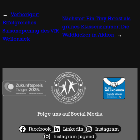
←
Vorheriger:
Nächster:
Ein Tiny Forest als
Erfolgreiches
grünes Klassenzimmer: Die
Saisonopening des VfR
Waldkicker in Aktion
→
Wellensiek
Folge uns auf Social Media
Facebook
LinkedIn
Instagram
Instagram Jugend