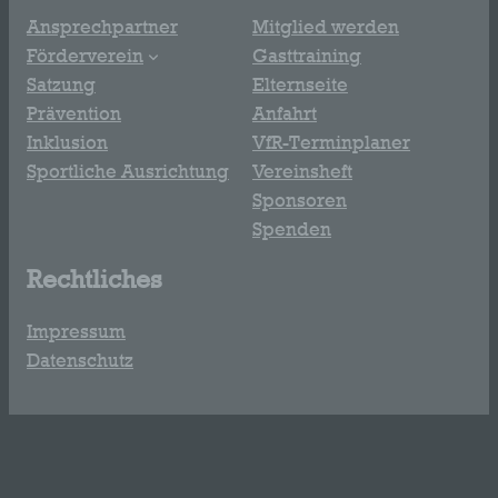
Ansprechpartner
Mitglied werden
Förderverein
Gasttraining
Satzung
Elternseite
Prävention
Anfahrt
Inklusion
VfR-Terminplaner
Sportliche Ausrichtung
Vereinsheft
Sponsoren
Spenden
Rechtliches
Impressum
Datenschutz