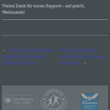
Vielen Dank für euren Support – auf geht’s,
Wellensiek!
←
Vorheriger:
U19 verliert
Nächster:
U19 setzt
unglücklich 2:3 gegen
starkes Zeichen gegen
Westfalia Rhynern
Lipperode
→