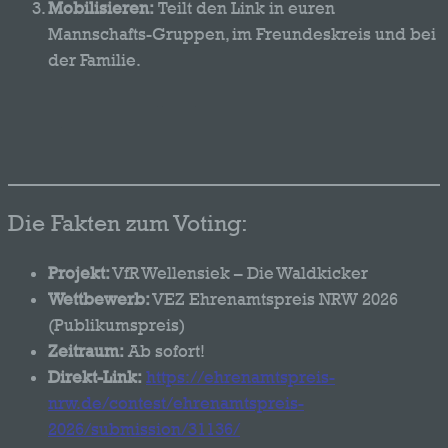
Mobilisieren:
Teilt den Link in euren
Mannschafts-Gruppen, im Freundeskreis und bei
der Familie.
„Wir sind Wellensiek!“
– Lasst uns zeigen,
was für eine starke Gemeinschaft hinter
unserem Verein steht. Jeder Klick zählt!
Die Fakten zum Voting:
Projekt:
VfR Wellensiek – Die Waldkicker
Wettbewerb:
VEZ Ehrenamtspreis NRW 2026
(Publikumspreis)
Zeitraum:
Ab sofort!
Direkt-Link:
https://ehrenamtspreis-
nrw.de/contest/ehrenamtspreis-
2026/submission/31136/