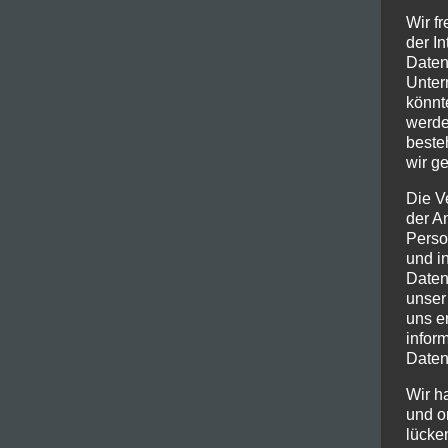
Wir f
der I
Daten
Unter
könnt
werde
beste
wir ge
Die V
der A
Perso
und i
Daten
unser
uns e
infor
Daten
Wir h
und o
lücke