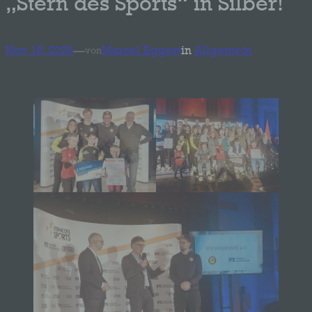
„Stern des Sports“ in Silber!
Nov. 18, 2025
—
Marcel Eggert
in
Allgemein
von