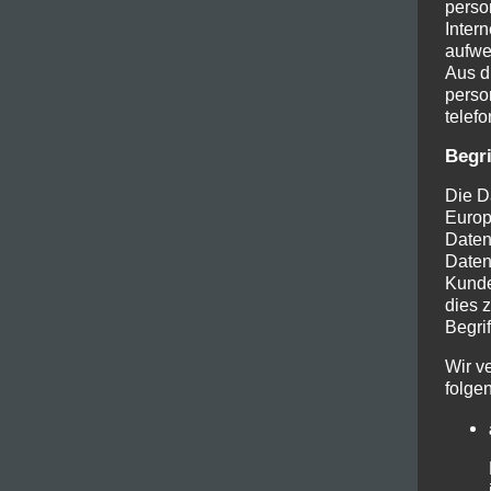
perso
Inter
aufwe
Aus d
perso
telefo
Begr
Die D
Europ
Daten
Datens
Kunde
dies 
Begrif
Wir v
folge