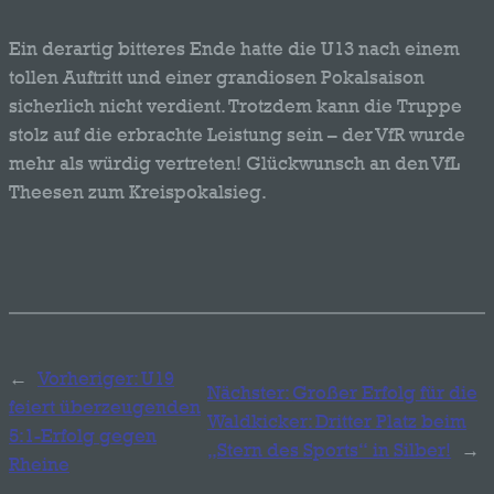
Ein derartig bitteres Ende hatte die U13 nach einem
tollen Auftritt und einer grandiosen Pokalsaison
sicherlich nicht verdient. Trotzdem kann die Truppe
stolz auf die erbrachte Leistung sein – der VfR wurde
mehr als würdig vertreten! Glückwunsch an den VfL
Theesen zum Kreispokalsieg.
←
Vorheriger:
U19
Nächster:
Großer Erfolg für die
feiert überzeugenden
Waldkicker: Dritter Platz beim
5:1-Erfolg gegen
„Stern des Sports“ in Silber!
→
Rheine